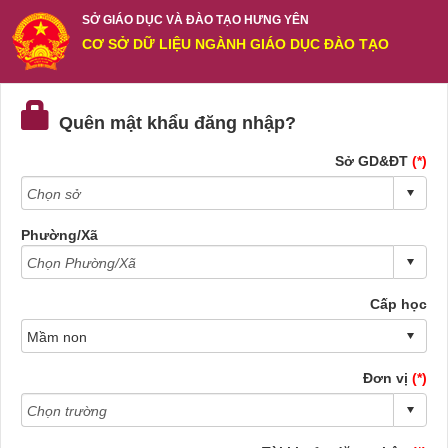
SỞ GIÁO DỤC VÀ ĐÀO TẠO HƯNG YÊN
CƠ SỞ DỮ LIỆU NGÀNH GIÁO DỤC ĐÀO TẠO
Quên mật khẩu đăng nhập?
Sở GD&ĐT
(*)
Phường/Xã
Cấp học
Đơn vị
(*)