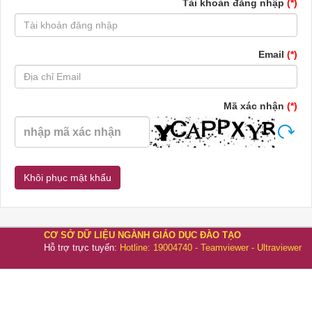
Tài khoản đăng nhập
(*)
Email
(*)
Mã xác nhận
(*)
CƠ SỞ DỮ LIỆU NGÀNH GIÁO DỤC ĐÀO TẠO
Hỗ trợ trực tuyến:
Hotline: 19004740
-
Teamviewer
-
Ultraviewer